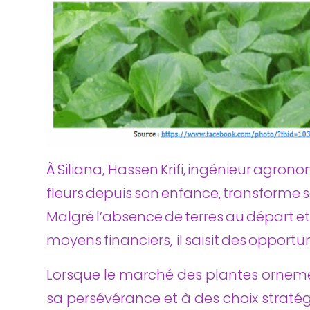
À Siliana, Hassen Krifi, ingénieur agro
fleurs depuis son enfance, transforme so
Malgré l’absence de terres au départ 
moyens financiers, il saisit des opportun
Lorsque le marché des plantes ornementa
sa persévérance et à des choix stratégiqu