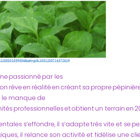
nome passionné par les
n rêve en réalité en créant sa propre pépinière
et le manque de
ités professionnelles et obtient un terrain en 201
les s’effondre, il s’adapte très vite et se pen
es, il relance son activité et fidélise une clie