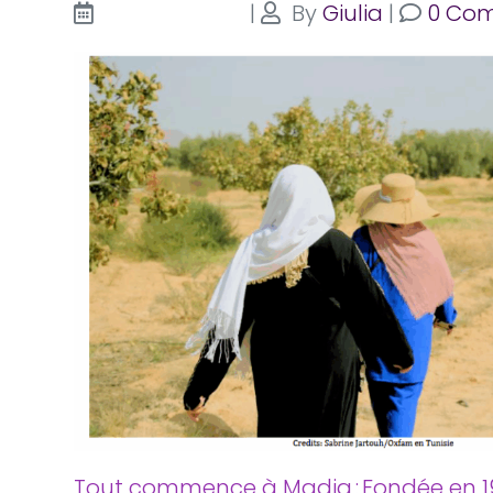
|
By
Giulia
|
0 Co
novembre 14, 2025
Tout commence à Madia : Fondée en 199