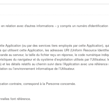
en relation avec d'autres informations – y compris un numéro d'identification per
te Application (ou par des services tiers employés par cette Application), q
s qui utilisent cette Application, les adresses URI (Uniform Resource Identifier
de au serveur, la taille du fichier reçu en réponse, le code numérique indiqua
éristiques du navigateur et du système d’exploitation utilisés par l’Utilisateur, l
 et les détails relatifs au chemin suivi dans l’Application avec une référence
tion ou l’environnement informatique de l’Utilisateur.
dication contraire, correspond à la Personne concernée.
nelles font référence.