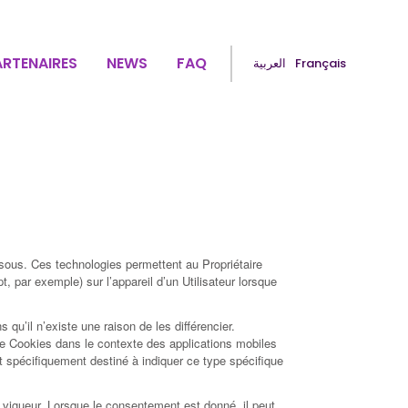
ARTENAIRES
NEWS
FAQ
العربية
Français
essous. Ces technologies permettent au Propriétaire
, par exemple) sur l’appareil d’un Utilisateur lorsque
u’il n’existe une raison de les différencier.
r de Cookies dans le contexte des applications mobiles
t spécifiquement destiné à indiquer ce type spécifique
en vigueur. Lorsque le consentement est donné, il peut