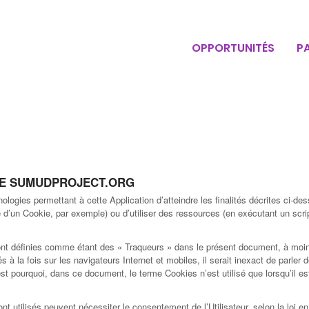
OPPORTUNITÉS
P
 DE SUMUDPROJECT.ORG
ologies permettant à cette Application d’atteindre les finalités décrites ci-d
e d’un Cookie, par exemple) ou d’utiliser des ressources (en exécutant un script
ont définies comme étant des « Traqueurs » dans le présent document, à moins q
s à la fois sur les navigateurs Internet et mobiles, il serait inexact de parle
st pourquoi, dans ce document, le terme Cookies n’est utilisé que lorsqu’il es
ont utilisés peuvent nécessiter le consentement de l’Utilisateur, selon la loi 